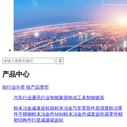
产品中心
按行业分类
按产品类型
汽车行业
通讯行业
智能家居
电动工具
智能锁具
粉末冶金减速齿轮箱
粉末冶金汽车零部件
高强度粉冶零
件
不锈钢粉末冶金件
MIM粉末冶金件
成套齿轮箱零件
精
密结构件
行星减速箱
齿轮