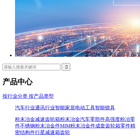
产品中心
按行业分类
按产品类型
汽车行业
通讯行业
智能家居
电动工具
智能锁具
粉末冶金减速齿轮箱
粉末冶金汽车零部件
高强度粉冶零
件
不锈钢粉末冶金件
MIM粉末冶金件
成套齿轮箱零件
精
密结构件
行星减速箱
齿轮