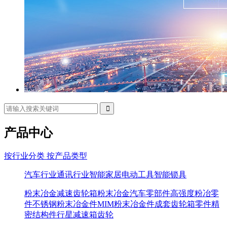
产品中心
按行业分类
按产品类型
汽车行业
通讯行业
智能家居
电动工具
智能锁具
粉末冶金减速齿轮箱
粉末冶金汽车零部件
高强度粉冶零
件
不锈钢粉末冶金件
MIM粉末冶金件
成套齿轮箱零件
精
密结构件
行星减速箱
齿轮